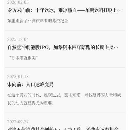
2026-02-05
专访宋向前：十年饮冰，难凉热血——东鹏饮料H股上市
侧记
东鹏刷新了亚洲饮料业的募资纪录
2025-12-04
自然堂冲刺港股IPO，加华资本四年陪跑的长期主义实
践
“你本来就很美”
2023-01-18
宋向前：人口达峰变局
在这个脆弱的时代，反观过去，鉴往知来，寻找复苏的力量和成
长的动力就显得尤为重要。
2022-09-27
对谈五位消费基金创始人：人来人往，消费永远有机会