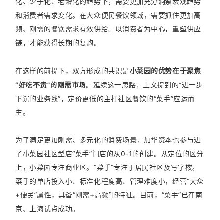
化、少子化、老龄化的趋势下，需要更加充分洞察宏观趋势
和消费者需求变化。在大众便民餐饮领域，需要抓住更加高
频、刚需的餐饮需求有效供给。以消费者为中心，重塑供应
链，才能获得长期的复购。
在这样的前提下，双方形成的共识是
小菜园的优势在于聚焦
“好吃不贵”的刚需市场
。延续这一思路，上文提到的“进一步
下沉的业务线”，定价更低的主打社区餐饮的“菜手”应运而
生。
为了满足更加刚需、多元化的消费场景，加华资本也参与进
了小菜园社区型店“菜手”门店的从0-1的创建。从定位的区分
上，小菜园专注商业区。“菜手”专注于居民社区及写字楼。
菜手的单店投入小、标准化程度高、管理难度小，经营“大众
+便民”属性，具备“刚需+高频”的特征。目前，“菜手”已在南
京、上海试点成功。