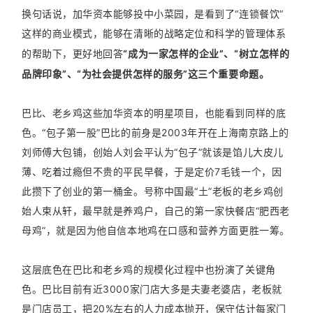
换句话说，加华资本能够投中小菜园，是看到了“连锁餐饮”
这样的商业模式，能够在清晰的战略定位和科学的管理体系
的帮助下，更好地回答
“成为一家怎样的企业”、“树立怎样的
品牌印象”、“为社会提供怎样的服务”这三个重要命题。
巴比、老乡鸡这些加华资本的明星项目，也能看到同样的底
色。“包子第一股”巴比的前身是2003年开在上海南京路上的
刘师傅大包铺，创始人刘会平认为“包子”就该是馅儿大皮儿
薄、吃着过瘾但不贵的平民早餐，于是定价7毛钱一个，因
此攒下了创业的第一桶金。号称中国最“土”老板的老乡鸡创
始人束从轩，最早就是养鸡户，自己的第一家快餐店“肥西老
母鸡”，就是因为他自信本地鸡在口感和营养方面更胜一筹。
这层底色在巴比和老乡鸡的规模化过程中也扮演了关键角
色。巴比目前有近3000家门店大多是夫妻老婆店，老板就
是门店员工，把20%左右的人力成本抛开，保守估计每家门