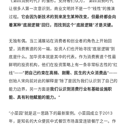
《第四消费时代》的雏形。支持者们认为，“第四消费时代”
让很多人第一次意识到，商业文明并不是一个“线性”的推演
过程。
它会因为新技术的到来发生某种改变，但最终都会向
着某种“底层逻辑”回归，而找到这个“底层逻辑”才是关键。
无独有偶。当三浦展站在消费者和创业者的角色上开始回
望，消费赛道的另一端，投资人们也开始寻找“底层逻辑”到
底是什么。加华资本就是其中的代表。作为消费赛道个性最
鲜明的投资机构，他们在投资策略上有一条非常标志性的“红
线”——
“把自己约束在高频、刚需、民生的大众消费品”
——
创始人宋向前对此的解释是“除了是因为我们认识到了自己的
能力边界，另一方面是
我们认识到消费行业有基础设施职
能、具有利他赋能的能力。”
“小菜园”就是这一思路下的最新案例。小菜园成立于2013
年，是知名的大众便民中式餐饮市场直营连锁餐厅之一。作