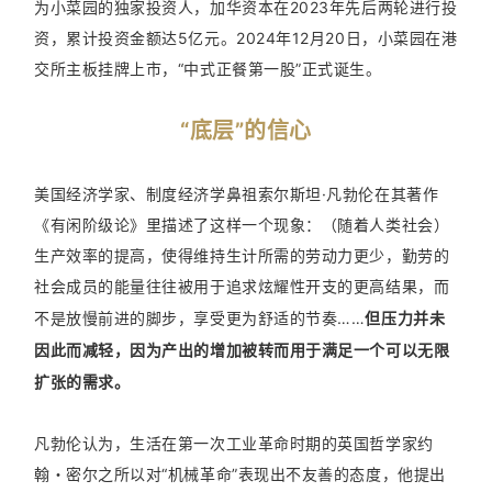
为小菜园的独家投资人，加华资本在2023年先后两轮进行投
资，累计投资金额达5亿元。2024年12月20日，小菜园在港
交所主板挂牌上市，“中式正餐第一股”正式诞生。
“底层”的信心
美国经济学家、制度经济学鼻祖索尔斯坦·凡勃伦在其著作
《有闲阶级论》里描述了这样一个现象：（随着人类社会）
生产效率的提高，使得维持生计所需的劳动力更少，勤劳的
社会成员的能量往往被用于追求炫耀性开支的更高结果，而
不是放慢前进的脚步，享受更为舒适的节奏……
但压力并未
因此而减轻，因为产出的增加被转而用于满足一个可以无限
扩张的需求。
凡勃伦认为，生活在第一次工业革命时期的英国哲学家约
翰・密尔之所以对“机械革命”表现出不友善的态度，他提出