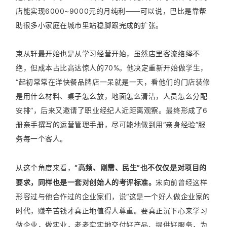
店能实现6000~9000元的月纯利——可以说，巴比是靠帮
助很多小家庭在城市里站稳脚跟完成的扩张。
束从轩最开始也是从学习经营开始，虽然店里客流络绎不
绝，但成本占比高达惊人的70%。他决定重新开始做学生，
“起初常常在洋快餐品牌店一呆就是一天，看他们的门店装修
是用什么材料、桌子怎么放，地面怎么清洁，人员怎么分配
安排”，后来又邀请了职业经纪人近距离观察。最终形成了6
册亲手撰写的运营管理手册，尽可能地做到用“亲身经验”服
务每一个客人。
从这个角度来看，
“高频、刚需、民生”也不仅仅是对项目的
要求，同样也是一套对创始人的考评标准。
宋向前曾经这样
形容过与他合作过的企业家们，说“这是一个好人做企业家的
时代，赚辛苦钱才真正地值得人尊重。要真正沉下心来学习
做企业，做实业，老老实实地交付好产品、提供好服务，为