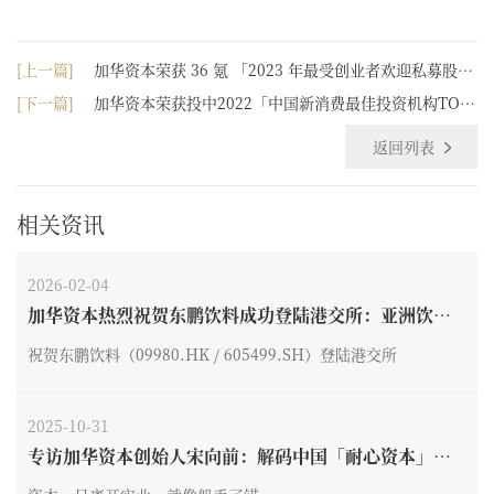
[上一篇]
加华资本荣获 36 氪 「2023 年最受创业者欢迎私募股权
投资机构」等2项荣誉
[下一篇]
加华资本荣获投中2022「中国新消费最佳投资机构TOP
30」等4项大奖
返回列表
相关资讯
2026-02-04
加华资本热烈祝贺东鹏饮料成功登陆港交所：亚洲饮料
最大IPO，开启“A+H”全球化新纪元
祝贺东鹏饮料（09980.HK / 605499.SH）登陆港交所
2025-10-31
专访加华资本创始人宋向前：解码中国「耐心资本」的
生长密码